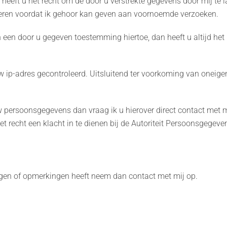
heeft u het recht om de door u verstrekte gegevens door mij te l
imeren voordat ik gehoor kan geven aan voornoemde verzoeken.
en door u gegeven toestemming hiertoe, dan heeft u altijd het 
w ip-adres gecontroleerd. Uitsluitend ter voorkoming van oneigen
 persoonsgegevens dan vraag ik u hierover direct contact met m
 het recht een klacht in te dienen bij de Autoriteit Persoonsgegev
agen of opmerkingen heeft neem dan contact met mij op.