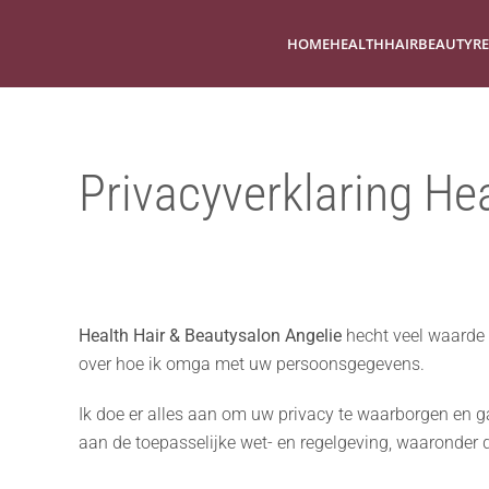
HOME
HEALTH
HAIR
BEAUTY
RE
Overslaan en naar de inhoud gaan
Privacyverklaring He
Health Hair & Beautysalon Angelie
hecht veel waarde 
over hoe ik omga met uw persoonsgegevens.
Ik doe er alles aan om uw privacy te waarborgen en 
aan de toepasselijke wet- en regelgeving, waaronder 