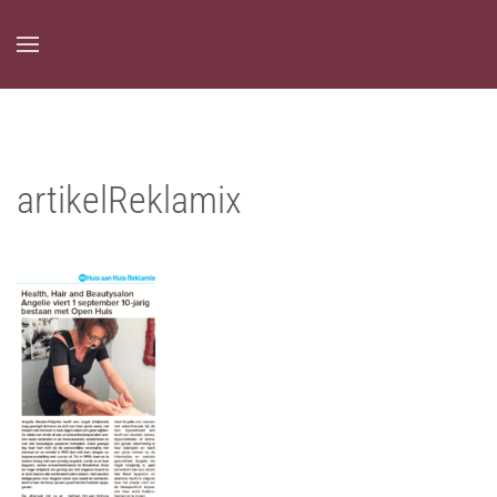
Overslaan en naar de inhoud gaan
artikelReklamix