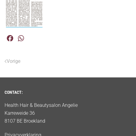
Facebook
WhatsApp
Vorige
CONTACT:
Health Hair & Beautysalon Angelie
Karreweide 36
8107 BE Broekland
Privacyverklaring